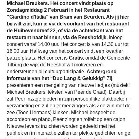
Michael Breukers. Het concert vindt plaats op
Zondagmiddag 2 Februari in het Restaurant
“Giardino d’Italia” van Bram van Beurden. Als jij hier
bij wilt zijn, kun je via de voorkant van het restaurant
de Huibevendreef 22, of via de achterkant van het
restaurant naar binnen, via de Reeshofdijk.
Inloop
concert vanaf 14.00 uur. Het concert is van 14.30 uur tot
16.00 uur. Halfweg van het concert vindt een kwartier
pauze plaats. Het concert is
Gratis,
omdat de Gemeente
Tilburg de wijk de Reeshof wil motiveren en
ondersteunen bij cultuurparticipatie.
Achtergrond
informatie van het “Duo Lang & Gelukkig”
Zij
presenteren een mengeling van nieuwe liedjes (muziek:
Michael Breukers, teksten van Peer de Graaf). Daarbij
zal Peer inzage bieden in zijn persoonlijke plakboeken –
verzameling en zullen er meezingers als Zee zijn met de
zee (Toon Hermans) klinken. Michael bespeelt de
accordeon en piano, Peer zingt en roffelt op een cajon.
Nieuwe levens inzichten worden gedeeld met het
publiek en in interactie zullen ter plekke gedichten en ge