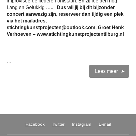
improviseerde liederen ontstaan. En zij leefden nog
Lang en Gelukkig ….. !
Dus wil jij bij dit bijzonder
concert aanwezig zijn, reserveer dan tijdig een plek
via het mailadres:
stichtingkunstprojecten@outlook.com. Groet Henk
Verhoeven – www.stichtingkunstprojectentilburg.nl
…
Lees meer
Facebook
Twitter
Instagram
E-mail