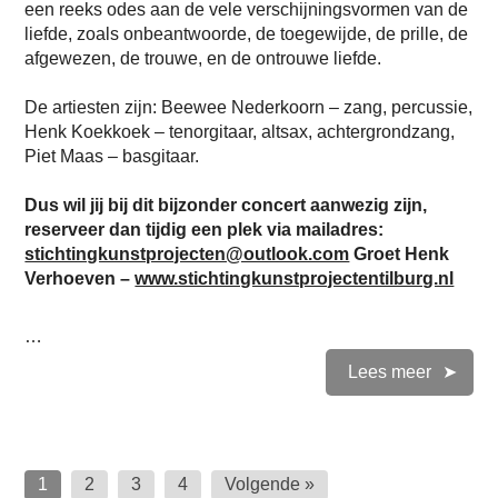
een reeks odes aan de vele verschijningsvormen van de
liefde, zoals onbeantwoorde, de toegewijde, de prille, de
afgewezen, de trouwe, en de ontrouwe liefde.
De artiesten zijn: Beewee Nederkoorn – zang, percussie,
Henk Koekkoek – tenorgitaar, altsax, achtergrondzang,
Piet Maas – basgitaar.
Dus wil jij bij dit bijzonder concert aanwezig zijn,
reserveer dan tijdig een plek via mailadres:
stichtingkunstprojecten@outlook.com
Groet Henk
Verhoeven –
www.stichtingkunstprojectentilburg.nl
…
Lees meer
Berichtnavigatie
1
2
3
4
Volgende »