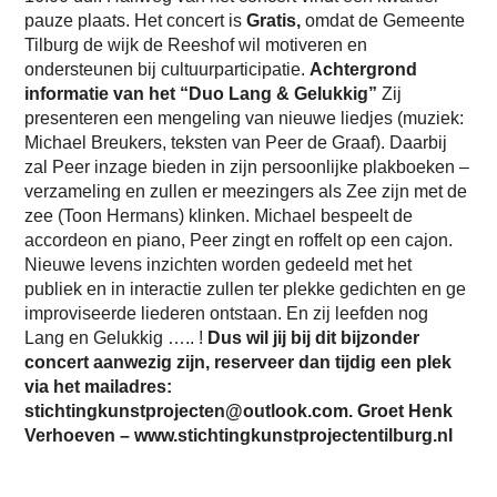
pauze plaats. Het concert is
Gratis,
omdat de Gemeente
Tilburg de wijk de Reeshof wil motiveren en
ondersteunen bij cultuurparticipatie.
Achtergrond
informatie van het “Duo Lang & Gelukkig”
Zij
presenteren een mengeling van nieuwe liedjes (muziek:
Michael Breukers, teksten van Peer de Graaf). Daarbij
zal Peer inzage bieden in zijn persoonlijke plakboeken –
verzameling en zullen er meezingers als Zee zijn met de
zee (Toon Hermans) klinken. Michael bespeelt de
accordeon en piano, Peer zingt en roffelt op een cajon.
Nieuwe levens inzichten worden gedeeld met het
publiek en in interactie zullen ter plekke gedichten en ge
improviseerde liederen ontstaan. En zij leefden nog
Lang en Gelukkig ….. !
Dus wil jij bij dit bijzonder
concert aanwezig zijn, reserveer dan tijdig een plek
via het mailadres:
stichtingkunstprojecten@outlook.com. Groet Henk
Verhoeven – www.stichtingkunstprojectentilburg.nl