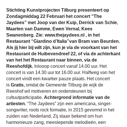
Stichting Kunstprojecten Tilburg presenteert op
Zondagmiddag 22 Februari het concert “The
Jaydees” met Joop van der Kuip, Derrick van Schie,
Maarten van Damme, Ewen Vernal, Kees
Swanenberg. Zie: www.thejaydees.nl , in het
Restaurant “Giardino d’Italia”van Bram van Beurden.
Als jij hier bij wilt zijn, kun je via de voorkant van het
Restaurant de Huibevendreef 22, of via de achterkant
van het het Restaurant naar binnen, via de
Reeshofdijk.
Inlooop concert vanaf 14.00 uur. Het
concert is van 14.30 uur tot 16.00 uur. Halfweg van het
concert vindt een kwartier pauze plaats. Het concert
is
Gratis,
omdat de Gemeente Tilburg de wijk de
Reeshof wil motiveren en ondersteunen bij
cultuutparticipatie.
Achtergrond informatie van de
artiesten.
“The Jaydees” zijn een americana, singer-
songwriter, roots rock formatie, in 2015 gevormd in het
zuiden van Nederland. Zij staan bekend om hun
harmonieuze zang, meeslepende melodieën, een