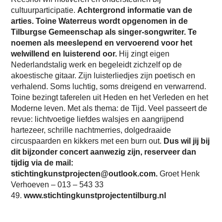
cultuurparticipatie.
Achtergrond informatie van de
arties. Toine Waterreus wordt opgenomen in de
Tilburgse Gemeenschap als singer-songwriter. Te
noemen als meeslepend en vervoerend voor het
welwillend en luisterend oor.
Hij zingt eigen
Nederlandstalig werk en begeleidt zichzelf op de
akoestische gitaar. Zijn luisterliedjes zijn poetisch en
verhalend. Soms luchtig, soms dreigend en verwarrend.
Toine bezingt taferelen uit Heden en het Verleden en het
Moderne leven. Met als thema: de Tijd. Veel passeert de
revue: lichtvoetige liefdes walsjes en aangrijpend
hartezeer, schrille nachtmerries, dolgedraaide
circuspaarden en kikkers met een burn out.
Dus wil jij bij
dit bijzonder concert aanwezig zijn, reserveer dan
tijdig via de mail:
stichtingkunstprojecten@outlook.com.
Groet Henk
Verhoeven – 013 – 543 33
49.
www.stichtingkunstprojectentilburg.nl