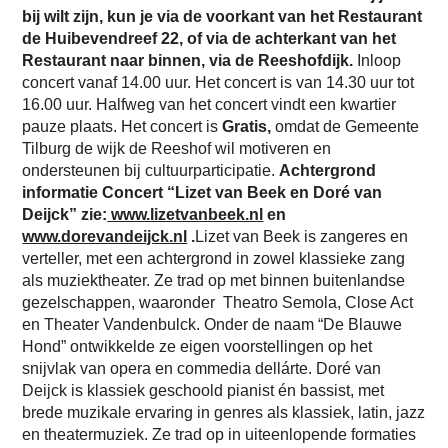
bij wilt zijn, kun je via de voorkant van het Restaurant
de Huibevendreef 22, of via de achterkant van het
Restaurant naar binnen, via de Reeshofdijk.
Inloop
concert vanaf 14.00 uur. Het concert is van 14.30 uur tot
16.00 uur. Halfweg van het concert vindt een kwartier
pauze plaats. Het concert is
Gratis,
omdat de Gemeente
Tilburg de wijk de Reeshof wil motiveren en
ondersteunen bij cultuurparticipatie.
Achtergrond
informatie Concert “Lizet van Beek en Doré van
Deijck” zie:
www.lizetvanbeek.nl
en
www.dorevandeijck.nl
.
Lizet van Beek is zangeres en
verteller, met een achtergrond in zowel klassieke zang
als muziektheater. Ze trad op met binnen buitenlandse
gezelschappen, waaronder Theatro Semola, Close Act
en Theater Vandenbulck. Onder de naam “De Blauwe
Hond” ontwikkelde ze eigen voorstellingen op het
snijvlak van opera en commedia dellárte. Doré van
Deijck is klassiek geschoold pianist én bassist, met
brede muzikale ervaring in genres als klassiek, latin, jazz
en theatermuziek. Ze trad op in uiteenlopende formaties