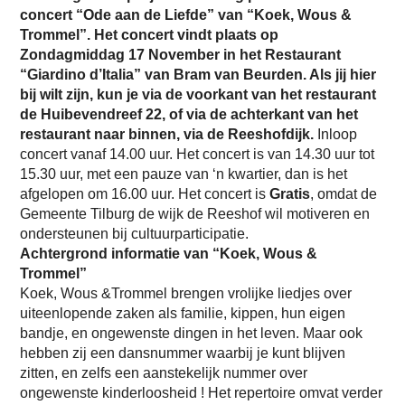
concert “Ode aan de Liefde” van “Koek, Wous &
Trommel”. Het concert vindt plaats op
Zondagmiddag 17 November in het Restaurant
“Giardino d’Italia” van Bram van Beurden. Als jij hier
bij wilt zijn, kun je via de voorkant van het restaurant
de Huibevendreef 22, of via de achterkant van het
restaurant naar binnen, via de Reeshofdijk.
Inloop
concert vanaf 14.00 uur. Het concert is van 14.30 uur tot
15.30 uur, met een pauze van ‘n kwartier, dan is het
afgelopen om 16.00 uur. Het concert is
Gratis
, omdat de
Gemeente Tilburg de wijk de Reeshof wil motiveren en
ondersteunen bij cultuurparticipatie.
Achtergrond informatie van “Koek, Wous &
Trommel”
Koek, Wous &Trommel brengen vrolijke liedjes over
uiteenlopende zaken als familie, kippen, hun eigen
bandje, en ongewenste dingen in het leven. Maar ook
hebben zij een dansnummer waarbij je kunt blijven
zitten, en zelfs een aanstekelijk nummer over
ongewenste kinderloosheid ! Het repertoire omvat verder