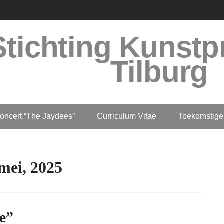
Stichting Kunstp
Tilburg
oncert “The Jaydees”
Curriculum Vitae
Toekomstige
mei, 2025
e”