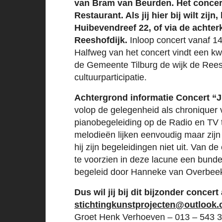
van Bram van Beurden. Het concert
Restaurant. Als jij hier bij wilt zij
Huibevendreef 22, of via de achter
Reeshofdijk.
Inloop concert vanaf 14.
Halfweg van het concert vindt een kwa
de Gemeente Tilburg de wijk de Rees
cultuurparticipatie.
Achtergrond informatie Concert “J
volop de gelegenheid als chroniquer v
pianobegeleiding op de Radio en TV
melodieën lijken eenvoudig maar zijn
hij zijn begeleidingen niet uit. Van d
te voorzien in deze lacune een bundel
begeleid door Hanneke van Overbeek o
Dus wil jij bij dit bijzonder concert
stichtingkunstprojecten@outlook
Groet Henk Verhoeven – 013 – 543 