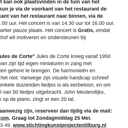
 kan ook plaatsvinden in de tuin van het
n, kun je via de voorkant van het restaurant de
kant van het restaurant naar binnen, via de
00 uur. Het concert is van 14.30 uur tot 16.00 uur.
rtier pauze plaats. Het concert is
Gratis,
omdat
hof wil motiveren en ondersteunen bij
ules de Corte”
Jules de Corte kreeg vanaf 1950
an zijn tijd eigen miniaturen in zang met
 ten gehore te brengen. De harmonieën en
 het niet. Vanwege zijn visuele handicap schreef
e enkele duizenden liedjes is als eerbetoon, en om
 van 50 liedjes uitgebracht. John Meulendijks,
p de piano, zingt er een 20 tal.
 aanwezig zijn, reserveer dan tijdig via de mail:
.com
. Graag tot Zondagmiddag 25 Mei.
33 49.
www.stichtingkunstprojectentilburg.nl