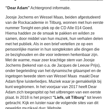
“Dear Adam”
Achtergrond informatie.
Joosje Jochems en Wessel Maas, beiden afgestudeerd
van de Rockacademie in Tilburg, wonnen met hun eerste
nummer Tonight een plek op de CD Alle 014 Goed.
Hierna hadden ze de smaak te pakken en wilden ze
samen, door middel van hun muziek, hun verhalen delen
met het publiek. Als in een brief vertellen ze op een
persoonlijke manier in hun songteksten alle dingen die
ze bezighouden en die voor iedereen herkenbaar zijn.
Met de warme, maar zeer krachtige stem van Joosje
Jochems (bekend van o.a. de Jacques de Leeuw Prijs),
onder begeleiding van het dynamische gitaarspel en de
ingetogen tweede stem van Wessel Maas maakt Dear
Adam fijne luisterliedjes. Muziek waar je gemakkelijk bij
kunt wegdromen. In het voorjaar van 2017 heeft Dear
Adam zich toegespitst op het uitbrengen van een eerste
plaat. In 2018 is het project
“Liefs, uit Tilburg”
tot leven
gebracht. Kijk en luister naar de volgende sites van dit
geweldig muzikaal duo: Website