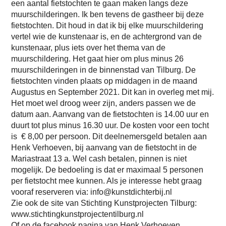
een aantal fietstochten te gaan maken langs deze
muurschilderingen. Ik ben tevens de gastheer bij deze
fietstochten. Dit houd in dat ik bij elke muurschildering
vertel wie de kunstenaar is, en de achtergrond van de
kunstenaar, plus iets over het thema van de
muurschildering. Het gaat hier om plus minus 26
muurschilderingen in de binnenstad van Tilburg. De
fietstochten vinden plaats op middagen in de maand
Augustus en September 2021. Dit kan in overleg met mij.
Het moet wel droog weer zijn, anders passen we de
datum aan. Aanvang van de fietstochten is 14.00 uur en
duurt tot plus minus 16.30 uur. De kosten voor een tocht
is € 8,00 per persoon. Dit deelnemersgeld betalen aan
Henk Verhoeven, bij aanvang van de fietstocht in de
Mariastraat 13 a. Wel cash betalen, pinnen is niet
mogelijk. De bedoeling is dat er maximaal 5 personen
per fietstocht mee kunnen. Als je interesse hebt graag
vooraf reserveren via: info@kunstdichterbij.nl
Zie ook de site van Stichting Kunstprojecten Tilburg:
www.stichtingkunstprojectentilburg.nl
Of op de facebook pagina van Henk Verhoeven.